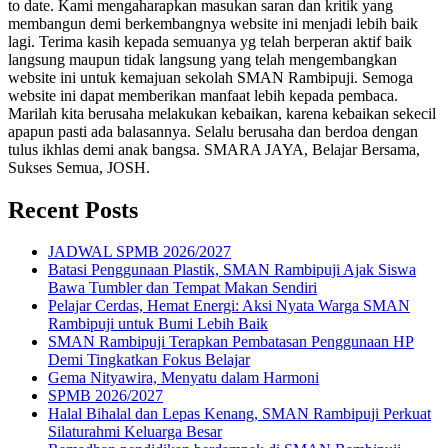
to date. Kami mengaharapkan masukan saran dan kritik yang
membangun demi berkembangnya website ini menjadi lebih baik
lagi. Terima kasih kepada semuanya yg telah berperan aktif baik
langsung maupun tidak langsung yang telah mengembangkan
website ini untuk kemajuan sekolah SMAN Rambipuji. Semoga
website ini dapat memberikan manfaat lebih kepada pembaca.
Marilah kita berusaha melakukan kebaikan, karena kebaikan sekecil
apapun pasti ada balasannya. Selalu berusaha dan berdoa dengan
tulus ikhlas demi anak bangsa. SMARA JAYA, Belajar Bersama,
Sukses Semua, JOSH.
Recent Posts
JADWAL SPMB 2026/2027
Batasi Penggunaan Plastik, SMAN Rambipuji Ajak Siswa
Bawa Tumbler dan Tempat Makan Sendiri
Pelajar Cerdas, Hemat Energi: Aksi Nyata Warga SMAN
Rambipuji untuk Bumi Lebih Baik
SMAN Rambipuji Terapkan Pembatasan Penggunaan HP
Demi Tingkatkan Fokus Belajar
Gema Nityawira, Menyatu dalam Harmoni
SPMB 2026/2027
Halal Bihalal dan Lepas Kenang, SMAN Rambipuji Perkuat
Silaturahmi Keluarga Besar