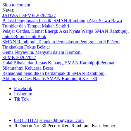
Skip to content
News:
JADWAL SPMB 2026/2027
Batasi Penggunaan Plastik, SMAN Rambipuji Ajak Siswa Bawa
Tumbler dan Tempat Makan Sendiri
Pelajar Cerdas, Hemat Energi: Aksi Nyata Warga SMAN Rambipuji
untuk Bumi Lebih Baik
SMAN Rambipuji Terapkan Pembatasan Penggunaan HP Demi
Tingkatkan Fokus Belajar
Gema Nityawira, Menyatu dalam Harmoni
SPMB 2026/2027
Halal Bihalal dan Lepas Kenang, SMAN Rambipuji Perkuat
Silaturahmi Keluarga Besar
Ramadhan pendidikan berdampak di SMAN Rambipuji
Abhipraya Dies Natalis SMAN Rambipuji Ke – 39
Facebook
Instagram
Tik Tok
0331-711173
smara30jbr@gmail.com
Jl. Durian No. 30 Pecoro
Kec. Rambipuji Kab. Jember