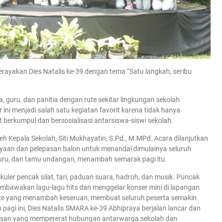
rayakan Dies Natalis ke-39 dengan tema “Satu langkah, seribu
a, guru, dan panitia dengan rute sekitar lingkungan sekolah
ini menjadi salah satu kegiatan favorit karena tidak hanya
 berkumpul dan bersosialisasi antarsiswa-siswi sekolah.
h Kepala Sekolah, Siti Mukhayatin, S.Pd., M.MPd. Acara dilanjutkan
aan dan pelepasan balon untuk menandai dimulainya seluruh
 guru, dan tamu undangan, menambah semarak pagi itu.
ler pencak silat, tari, paduan suara, hadroh, dan musik. Puncak
embawakan lagu-lagu hits dan menggelar konser mini di lapangan
rize yang menambah keseruan, membuat seluruh peserta semakin
 pagi ini, Dies Natalis SMARA ke-39 Abhipraya berjalan lancar dan
esan yang mempererat hubungan antarwarga sekolah dan