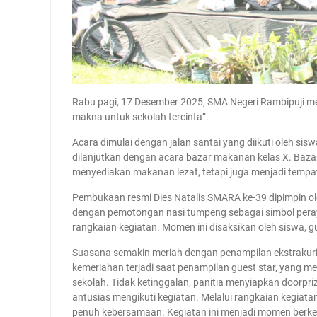
Rabu pagi, 17 Desember 2025, SMA Negeri Rambipuji me
makna untuk sekolah tercinta”.
Acara dimulai dengan jalan santai yang diikuti oleh sisw
dilanjutkan dengan acara bazar makanan kelas X. Bazar 
menyediakan makanan lezat, tetapi juga menjadi tempat
Pembukaan resmi Dies Natalis SMARA ke-39 dipimpin ole
dengan pemotongan nasi tumpeng sebagai simbol peray
rangkaian kegiatan. Momen ini disaksikan oleh siswa,
Suasana semakin meriah dengan penampilan ekstrakuriku
kemeriahan terjadi saat penampilan guest star, yang m
sekolah. Tidak ketinggalan, panitia menyiapkan doorp
antusias mengikuti kegiatan. Melalui rangkaian kegiatan
penuh kebersamaan. Kegiatan ini menjadi momen berk