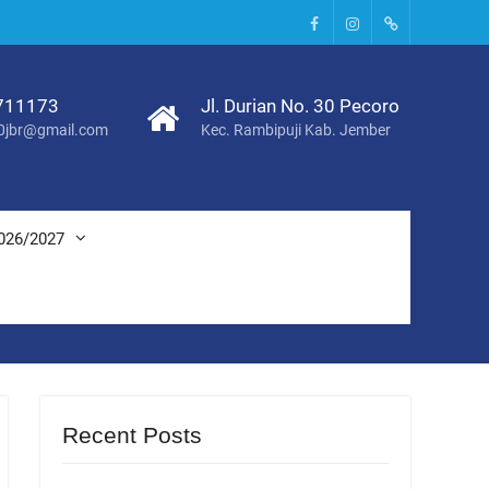
Facebook
Instagram
Tik
Tok
711173
Jl. Durian No. 30 Pecoro
0jbr@gmail.com
Kec. Rambipuji Kab. Jember
026/2027
Recent Posts