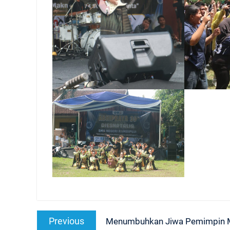
Navigasi
Previous
Previous
Menumbuhkan Jiwa Pemimpin M
pos
post: