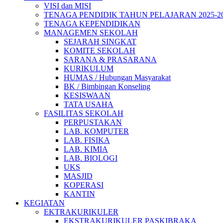
VISI dan MISI
TENAGA PENDIDIK TAHUN PELAJARAN 2025-2
TENAGA KEPENDIDIKAN
MANAGEMEN SEKOLAH
SEJARAH SINGKAT
KOMITE SEKOLAH
SARANA & PRASARANA
KURIKULUM
HUMAS / Hubungan Masyarakat
BK / Bimbingan Konseling
KESISWAAN
TATA USAHA
FASILITAS SEKOLAH
PERPUSTAKAN
LAB. KOMPUTER
LAB. FISIKA
LAB. KIMIA
LAB. BIOLOGI
UKS
MASJID
KOPERASI
KANTIN
KEGIATAN
EKTRAKURIKULER
EKSTRAKURIKULER PASKIBRAKA