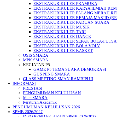
EKSTRAKURIKULER PRAMUKA
EKSTRAKURIKULER KARYA ILMIAH REMA
EKSTRAKURIKULER PALANG MERAH REM
EKSTRAKURIKULER REMAJA MASJID (R
EKSTRAKURIKULER PADUAN SUARA
EKSTRAKURIKULER MUSIK
EKSTRAKURIKULER TARI
EKSTRAKURIKULER DANCE
EKSTRAKURIKULER SEPAK BOLA/FUTSA
EKSTRAKURIKULER BOLA VOLY
EKSTRAKURIKULER BASKET
OSIS SMARA
MPK SMARA
KEGIATAN P5
GAME P5 TEMA SUARA DEMOKRASI
GUS NING SMARA
CLASS MEETING SMAN RAMBIPUJI
INFORMASI
PRESTASI
PENGUMUMAN KELULUSAN
Mars SMARA
Peraturan Akademik
PENGUMUMAN KELULUSAN 2026
SPMB 2026/2027
INFO PENDAFTARAN SPMB 2026/2027