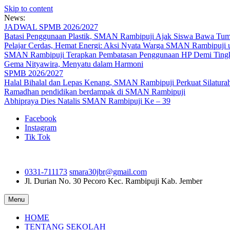
Skip to content
News:
JADWAL SPMB 2026/2027
Batasi Penggunaan Plastik, SMAN Rambipuji Ajak Siswa Bawa Tum
Pelajar Cerdas, Hemat Energi: Aksi Nyata Warga SMAN Rambipuji 
SMAN Rambipuji Terapkan Pembatasan Penggunaan HP Demi Tingka
Gema Nityawira, Menyatu dalam Harmoni
SPMB 2026/2027
Halal Bihalal dan Lepas Kenang, SMAN Rambipuji Perkuat Silatura
Ramadhan pendidikan berdampak di SMAN Rambipuji
Abhipraya Dies Natalis SMAN Rambipuji Ke – 39
Facebook
Instagram
Tik Tok
0331-711173
smara30jbr@gmail.com
Jl. Durian No. 30 Pecoro
Kec. Rambipuji Kab. Jember
Menu
HOME
TENTANG SEKOLAH