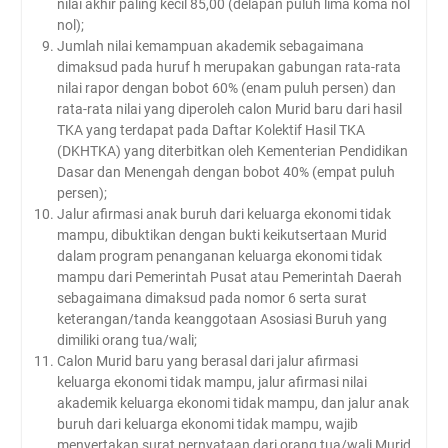
nilai akhir paling kecil 85,00 (delapan puluh lima koma nol
nol);
Jumlah nilai kemampuan akademik sebagaimana
dimaksud pada huruf h merupakan gabungan rata-rata
nilai rapor dengan bobot 60% (enam puluh persen) dan
rata-rata nilai yang diperoleh calon Murid baru dari hasil
TKA yang terdapat pada Daftar Kolektif Hasil TKA
(DKHTKA) yang diterbitkan oleh Kementerian Pendidikan
Dasar dan Menengah dengan bobot 40% (empat puluh
persen);
Jalur afirmasi anak buruh dari keluarga ekonomi tidak
mampu, dibuktikan dengan bukti keikutsertaan Murid
dalam program penanganan keluarga ekonomi tidak
mampu dari Pemerintah Pusat atau Pemerintah Daerah
sebagaimana dimaksud pada nomor 6 serta surat
keterangan/tanda keanggotaan Asosiasi Buruh yang
dimiliki orang tua/wali;
Calon Murid baru yang berasal dari jalur afirmasi
keluarga ekonomi tidak mampu, jalur afirmasi nilai
akademik keluarga ekonomi tidak mampu, dan jalur anak
buruh dari keluarga ekonomi tidak mampu, wajib
menyertakan surat pernyataan dari orang tua/wali Murid