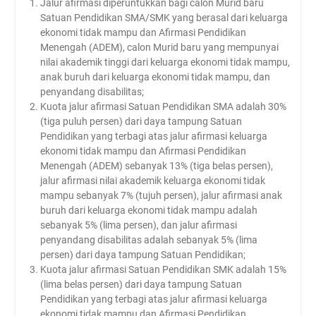
Jalur afirmasi diperuntukkan bagi calon Murid baru
Rambipuji
Satuan Pendidikan SMA/SMK yang berasal dari keluarga
Abhipraya Dies Natalis
ekonomi tidak mampu dan Afirmasi Pendidikan
SMAN Rambipuji Ke – 39
Menengah (ADEM), calon Murid baru yang mempunyai
JADWAL SPMB 2026/2027
nilai akademik tinggi dari keluarga ekonomi tidak mampu,
anak buruh dari keluarga ekonomi tidak mampu, dan
penyandang disabilitas;
Kuota jalur afirmasi Satuan Pendidikan SMA adalah 30%
(tiga puluh persen) dari daya tampung Satuan
Pendidikan yang terbagi atas jalur afirmasi keluarga
ekonomi tidak mampu dan Afirmasi Pendidikan
Menengah (ADEM) sebanyak 13% (tiga belas persen),
jalur afirmasi nilai akademik keluarga ekonomi tidak
mampu sebanyak 7% (tujuh persen), jalur afirmasi anak
buruh dari keluarga ekonomi tidak mampu adalah
sebanyak 5% (lima persen), dan jalur afirmasi
penyandang disabilitas adalah sebanyak 5% (lima
persen) dari daya tampung Satuan Pendidikan;
Kuota jalur afirmasi Satuan Pendidikan SMK adalah 15%
(lima belas persen) dari daya tampung Satuan
Pendidikan yang terbagi atas jalur afirmasi keluarga
ekonomi tidak mampu dan Afirmasi Pendidikan