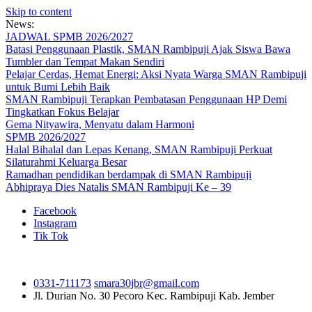
Skip to content
News:
JADWAL SPMB 2026/2027
Batasi Penggunaan Plastik, SMAN Rambipuji Ajak Siswa Bawa
Tumbler dan Tempat Makan Sendiri
Pelajar Cerdas, Hemat Energi: Aksi Nyata Warga SMAN Rambipuji
untuk Bumi Lebih Baik
SMAN Rambipuji Terapkan Pembatasan Penggunaan HP Demi
Tingkatkan Fokus Belajar
Gema Nityawira, Menyatu dalam Harmoni
SPMB 2026/2027
Halal Bihalal dan Lepas Kenang, SMAN Rambipuji Perkuat
Silaturahmi Keluarga Besar
Ramadhan pendidikan berdampak di SMAN Rambipuji
Abhipraya Dies Natalis SMAN Rambipuji Ke – 39
Facebook
Instagram
Tik Tok
0331-711173
smara30jbr@gmail.com
Jl. Durian No. 30 Pecoro
Kec. Rambipuji Kab. Jember