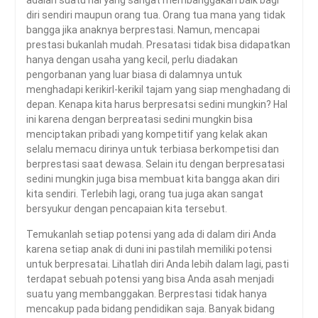
adalah suatu hal yang sangat membanggakan baik bagi
berdampak di SMAN
diri sendiri maupun orang tua. Orang tua mana yang tidak
Rambipuji
bangga jika anaknya berprestasi. Namun, mencapai
Abhipraya Dies Natalis
prestasi bukanlah mudah. Presatasi tidak bisa didapatkan
SMAN Rambipuji Ke – 39
hanya dengan usaha yang kecil, perlu diadakan
pengorbanan yang luar biasa di dalamnya untuk
menghadapi kerikirl-kerikil tajam yang siap menghadang di
depan. Kenapa kita harus berpresatsi sedini mungkin? Hal
ini karena dengan berpreatasi sedini mungkin bisa
menciptakan pribadi yang kompetitif yang kelak akan
selalu memacu dirinya untuk terbiasa berkompetisi dan
berprestasi saat dewasa. Selain itu dengan berpresatasi
sedini mungkin juga bisa membuat kita bangga akan diri
kita sendiri. Terlebih lagi, orang tua juga akan sangat
bersyukur dengan pencapaian kita tersebut.
Temukanlah setiap potensi yang ada di dalam diri Anda
karena setiap anak di duni ini pastilah memiliki potensi
untuk berpresatai. Lihatlah diri Anda lebih dalam lagi, pasti
terdapat sebuah potensi yang bisa Anda asah menjadi
suatu yang membanggakan. Berprestasi tidak hanya
mencakup pada bidang pendidikan saja. Banyak bidang