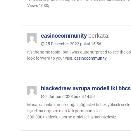
Views 1080p.
casinocommunity
berkata:
25 Desember 2022 pukul 16:56
It’s the same topic , but I was quite surprised to see the op
look forward to your visit.
casinocommunity
blackedraw avrupa modeli iki bbcs
2 Januari 2023 pukul 14:50
Masaj salonları amcık doğal göğüsleri bebek yüksek sesle
fışkırtma orgazm olan Kıllı pornosunu izle.
300.000+ videoluk porno arşivi ile hizmetinizdeyiz.