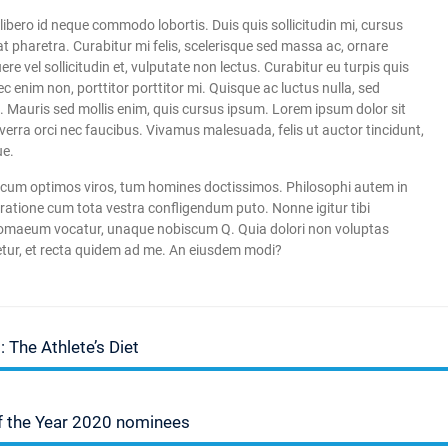
libero id neque commodo lobortis. Duis quis sollicitudin mi, cursus
 pharetra. Curabitur mi felis, scelerisque sed massa ac, ornare
ere vel sollicitudin et, vulputate non lectus. Curabitur eu turpis quis
c enim non, porttitor porttitor mi. Quisque ac luctus nulla, sed
. Mauris sed mollis enim, quis cursus ipsum. Lorem ipsum dolor sit
erra orci nec faucibus. Vivamus malesuada, felis ut auctor tincidunt,
ue.
, cum optimos viros, tum homines doctissimos. Philosophi autem in
 ratione cum tota vestra confligendum puto. Nonne igitur tibi
olomaeum vocatur, unaque nobiscum Q. Quia dolori non voluptas
idetur, et recta quidem ad me. An eiusdem modi?
The Athlete’s Diet
f the Year 2020 nominees