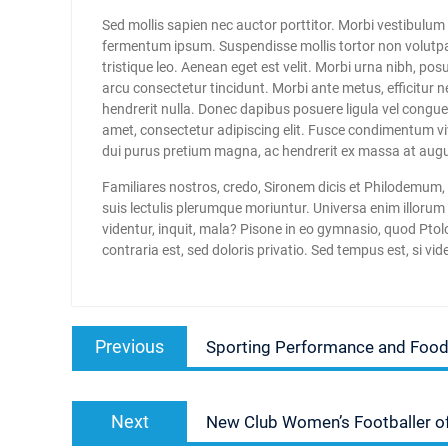
Sed mollis sapien nec auctor porttitor. Morbi vestibulum 
fermentum ipsum. Suspendisse mollis tortor non volutpat
tristique leo. Aenean eget est velit. Morbi urna nibh, posu
arcu consectetur tincidunt. Morbi ante metus, efficitur ne
hendrerit nulla. Donec dapibus posuere ligula vel congue
amet, consectetur adipiscing elit. Fusce condimentum viv
dui purus pretium magna, ac hendrerit ex massa at aug
Familiares nostros, credo, Sironem dicis et Philodemum
suis lectulis plerumque moriuntur. Universa enim illorum
videntur, inquit, mala? Pisone in eo gymnasio, quod Pt
contraria est, sed doloris privatio. Sed tempus est, si v
Navigasi
Previous
Previous
Sporting Performance and Food: 
pos
post:
Next
Next
New Club Women’s Footballer o
post: