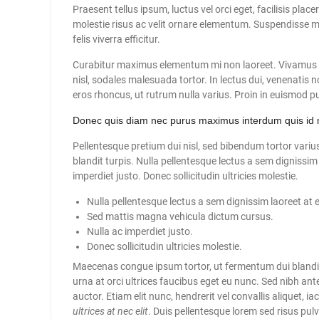
Praesent tellus ipsum, luctus vel orci eget, facilisis pla
molestie risus ac velit ornare elementum. Suspendisse ma
felis viverra efficitur.
Curabitur maximus elementum mi non laoreet. Vivamus iac
nisl, sodales malesuada tortor. In lectus dui, venenati
eros rhoncus, ut rutrum nulla varius. Proin in euismod p
Donec quis diam nec purus maximus interdum quis id 
Pellentesque pretium dui nisl, sed bibendum tortor varius
blandit turpis. Nulla pellentesque lectus a sem dignissim
imperdiet justo. Donec sollicitudin ultricies molestie.
Nulla pellentesque lectus a sem dignissim laoreet at eu
Sed mattis magna vehicula dictum cursus.
Nulla ac imperdiet justo.
Donec sollicitudin ultricies molestie.
Maecenas congue ipsum tortor, ut fermentum dui blandi
urna at orci ultrices faucibus eget eu nunc. Sed nibh ante
auctor. Etiam elit nunc, hendrerit vel convallis aliquet, i
ultrices at nec elit
. Duis pellentesque lorem sed risus pulv