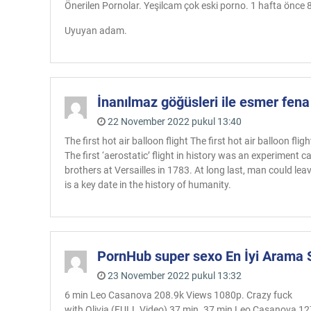
Önerilen Pornolar. Yeşilcam çok eski porno. 1 hafta önce 
Uyuyan adam.
İnanılmaz göğüsleri ile esmer fena 
22 November 2022 pukul 13:40
The first hot air balloon flight The first hot air balloon fligh
The first ‘aerostatic’ flight in history was an experiment c
brothers at Versailles in 1783. At long last, man could lea
is a key date in the history of humanity.
PornHub super sexo En İyi Arama 
23 November 2022 pukul 13:32
6 min Leo Casanova 208.9k Views 1080p. Crazy fuck
with Olivia (FULL Video) 37 min. 37 min Leo Casanova 12