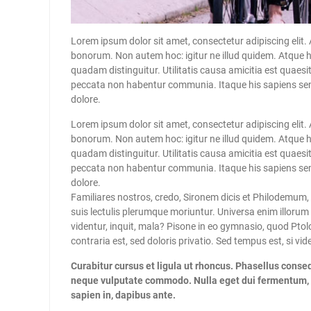
Lorem ipsum dolor sit amet, consectetur adipiscing elit. A
bonorum. Non autem hoc: igitur ne illud quidem. Atque 
quadam distinguitur. Utilitatis causa amicitia est quae
peccata non habentur communia. Itaque his sapiens semp
dolore.
Lorem ipsum dolor sit amet, consectetur adipiscing elit. A
bonorum. Non autem hoc: igitur ne illud quidem. Atque 
quadam distinguitur. Utilitatis causa amicitia est quae
peccata non habentur communia. Itaque his sapiens semp
dolore.
Familiares nostros, credo, Sironem dicis et Philodemum
suis lectulis plerumque moriuntur. Universa enim illorum
videntur, inquit, mala? Pisone in eo gymnasio, quod Pt
contraria est, sed doloris privatio. Sed tempus est, si v
Curabitur cursus et ligula ut rhoncus. Phasellus con
neque vulputate commodo. Nulla eget dui fermentum, por
sapien in, dapibus ante.