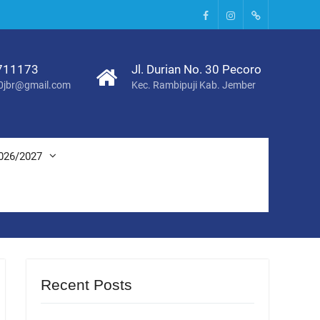
Facebook
Instagram
Tik
Tok
711173
Jl. Durian No. 30 Pecoro
0jbr@gmail.com
Kec. Rambipuji Kab. Jember
026/2027
Recent Posts