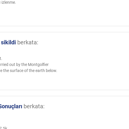
8 izlenme.
sikildi
berkata:
t.
arried out by the Montgolfier
ve the surface of the earth below.
Sonuçları
berkata:
7.5k