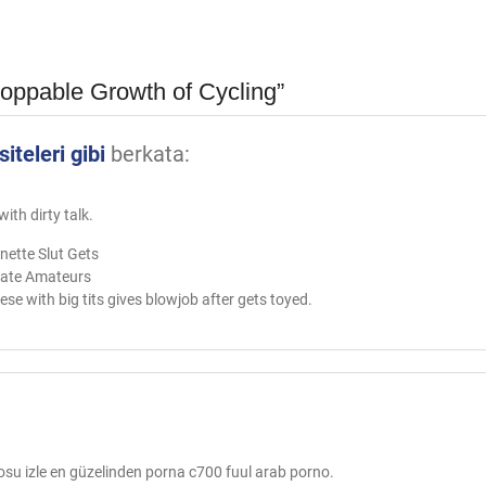
oppable Growth of Cycling”
teleri gibi
berkata:
th dirty talk.
nette Slut Gets
erate Amateurs
se with big tits gives blowjob after gets toyed.
rnosu izle en güzelinden porna c700 fuul arab porno.