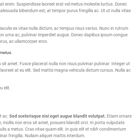
cerat enim. Suspendisse laoreet erat vel metus molestie luctus. Donec
lesuada bibendum est, at tempor purus fringilla ac. Ut ut nulla vitae
ulis ex vitae nulla dictum, ac tempus risus varius. Nunc in rutrum
s non urna ac, pulvinar imperdiet augue. Donec dapibus ipsum congue
urus, ac ullamcorper eros.
metus.
 sit amet. Fusce placerat nulla non risus pulvinar pulvinar. Integer ut
 laoreet at eu elit. Sed mattis magna vehicula dictum cursus. Nulla ac
 elit.
t ac.
Sed scelerisque nisi eget augue blandit volutpat.
Etiam ornare
, mollis non eros sit amet, posuere blandit orci. In porta vulputate
aculis a metus. Cras vitae quam elit.
In quis elit et nibh condimentum
inar fringilla. Nullam aliquet mattis interdum.