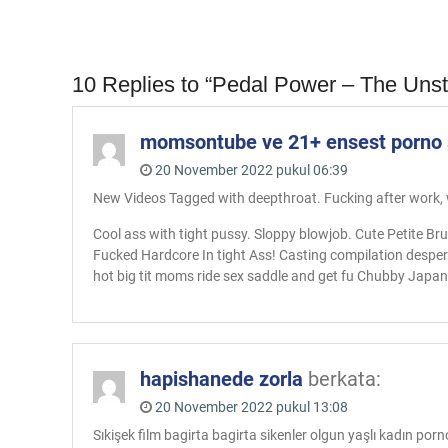
10 Replies to “Pedal Power – The Unst
momsontube ve 21+ ensest porno si
20 November 2022 pukul 06:39
New Videos Tagged with deepthroat. Fucking after work, wi
Cool ass with tight pussy. Sloppy blowjob. Cute Petite Bru
Fucked Hardcore In tight Ass! Casting compilation desp
hot big tit moms ride sex saddle and get fu Chubby Japane
hapishanede zorla
berkata:
20 November 2022 pukul 13:08
Sıkişek film bagirta bagirta sikenler olgun yaşlı kadın po