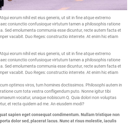
tqui eorum nihil est eius generis, ut sit in fine atque extrerno
haec coniunctio confusioque virtutum tamen a philosophis ratione
sita. Sed emolumenta communia esse dicuntur, recte autem facta et
er vacabit. Duo Reges: constructio interrete. At enim hic etiam
tqui eorum nihil est eius generis, ut sit in fine atque extrerno
haec coniunctio confusioque virtutum tamen a philosophis ratione
sita. Sed emolumenta communia esse dicuntur, recte autem facta et
er vacabit. Duo Reges: constructio interrete. At enim hic etiam
, cum optimos viros, tum homines doctissimos. Philosophi autem in
 ratione cum tota vestra confligendum puto. Nonne igitur tibi
olomaeum vocatur, unaque nobiscum Q. Quia dolori non voluptas
idetur, et recta quidem ad me. An eiusdem modi?
sequat sapien eget consequat condimentum. Nullam tristique non
ta dolor sed, placerat lacus. Nunc at risus molestie, iaculis