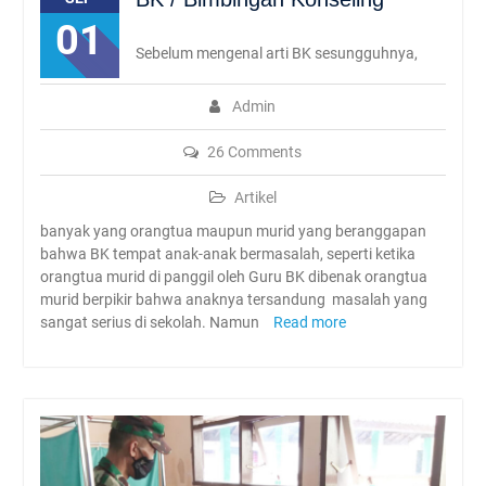
Rambipuji
01
Abhipraya Dies Natalis
Sebelum mengenal arti BK sesungguhnya,
SMAN Rambipuji Ke – 39
JADWAL SPMB 2026/2027
Admin
26 Comments
Artikel
banyak yang orangtua maupun murid yang beranggapan
bahwa BK tempat anak-anak bermasalah, seperti ketika
orangtua murid di panggil oleh Guru BK dibenak orangtua
murid berpikir bahwa anaknya tersandung masalah yang
sangat serius di sekolah. Namun
Read more