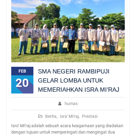
Batasi Penggunaan Plastik,
SMAN Rambipuji Ajak
Siswa Bawa Tumbler dan
Tempat Makan Sendiri
SMA NEGERI RAMBIPUJI
FEB
20
GELAR LOMBA UNTUK
MEMERIAHKAN ISRA MI’RAJ
humas
Berita
,
Isra' Mi'raj
,
Prestasi
Isro’ Mi’raj adalah sebuah acara keagamaan yang diadakan
dengan tujuan untuk memperingati dan mengingat dua