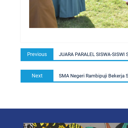
Navigasi
Previous
Previous
JUARA PARALEL SISWA-SISWI
pos
post:
Next
Next
SMA Negeri Rambipuji Bekerja 
post: