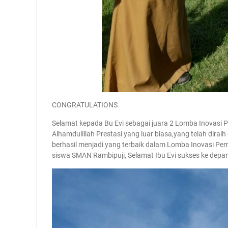
CONGRATULATIONS
Selamat kepada Bu Evi sebagai juara 2 Lomba Inovasi 
Alhamdulillah Prestasi yang luar biasa,yang telah dirai
berhasil menjadi yang terbaik dalam Lomba Inovasi Pemb
siswa SMAN Rambipuji, Selamat Ibu Evi sukses ke depa