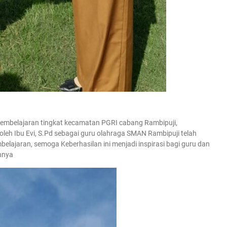
Pembelajaran tingkat kecamatan PGRI cabang Rambipuji,
h oleh Ibu Evi, S.Pd sebagai guru olahraga SMAN Rambipuji telah
elajaran, semoga Keberhasilan ini menjadi inspirasi bagi guru dan
nnya