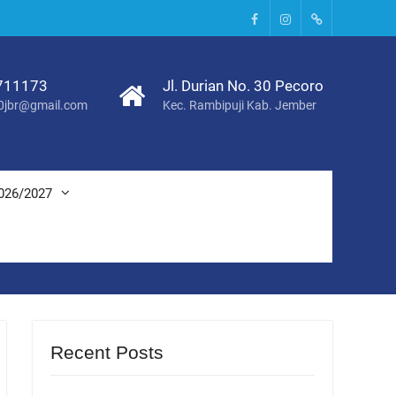
Facebook
Instagram
Tik
Tok
711173
Jl. Durian No. 30 Pecoro
0jbr@gmail.com
Kec. Rambipuji Kab. Jember
026/2027
Recent Posts