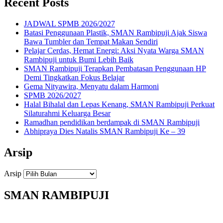
Recent Posts
JADWAL SPMB 2026/2027
Batasi Penggunaan Plastik, SMAN Rambipuji Ajak Siswa
Bawa Tumbler dan Tempat Makan Sendiri
Pelajar Cerdas, Hemat Energi: Aksi Nyata Warga SMAN
Rambipuji untuk Bumi Lebih Baik
SMAN Rambipuji Terapkan Pembatasan Penggunaan HP
Demi Tingkatkan Fokus Belajar
Gema Nityawira, Menyatu dalam Harmoni
SPMB 2026/2027
Halal Bihalal dan Lepas Kenang, SMAN Rambipuji Perkuat
Silaturahmi Keluarga Besar
Ramadhan pendidikan berdampak di SMAN Rambipuji
Abhipraya Dies Natalis SMAN Rambipuji Ke – 39
Arsip
Arsip
SMAN RAMBIPUJI