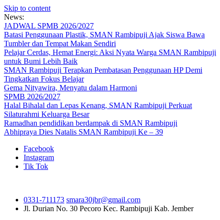
Skip to content
News:
JADWAL SPMB 2026/2027
Batasi Penggunaan Plastik, SMAN Rambipuji Ajak Siswa Bawa
Tumbler dan Tempat Makan Sendiri
Pelajar Cerdas, Hemat Energi: Aksi Nyata Warga SMAN Rambipuji
untuk Bumi Lebih Baik
SMAN Rambipuji Terapkan Pembatasan Penggunaan HP Demi
Tingkatkan Fokus Belajar
Gema Nityawira, Menyatu dalam Harmoni
SPMB 2026/2027
Halal Bihalal dan Lepas Kenang, SMAN Rambipuji Perkuat
Silaturahmi Keluarga Besar
Ramadhan pendidikan berdampak di SMAN Rambipuji
Abhipraya Dies Natalis SMAN Rambipuji Ke – 39
Facebook
Instagram
Tik Tok
0331-711173
smara30jbr@gmail.com
Jl. Durian No. 30 Pecoro
Kec. Rambipuji Kab. Jember