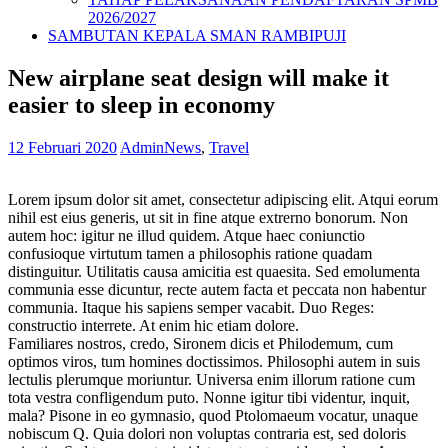
2026/2027
SAMBUTAN KEPALA SMAN RAMBIPUJI
New airplane seat design will make it
easier to sleep in economy
12 Februari 2020
Admin
News
,
Travel
Lorem ipsum dolor sit amet, consectetur adipiscing elit. Atqui eorum
nihil est eius generis, ut sit in fine atque extrerno bonorum. Non
autem hoc: igitur ne illud quidem. Atque haec coniunctio
confusioque virtutum tamen a philosophis ratione quadam
distinguitur. Utilitatis causa amicitia est quaesita. Sed emolumenta
communia esse dicuntur, recte autem facta et peccata non habentur
communia. Itaque his sapiens semper vacabit. Duo Reges:
constructio interrete. At enim hic etiam dolore.
Familiares nostros, credo, Sironem dicis et Philodemum, cum
optimos viros, tum homines doctissimos. Philosophi autem in suis
lectulis plerumque moriuntur. Universa enim illorum ratione cum
tota vestra confligendum puto. Nonne igitur tibi videntur, inquit,
mala? Pisone in eo gymnasio, quod Ptolomaeum vocatur, unaque
nobiscum Q. Quia dolori non voluptas contraria est, sed doloris