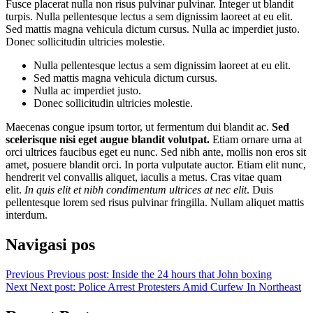
Fusce placerat nulla non risus pulvinar pulvinar. Integer ut blandit
turpis. Nulla pellentesque lectus a sem dignissim laoreet at eu elit.
Sed mattis magna vehicula dictum cursus. Nulla ac imperdiet justo.
Donec sollicitudin ultricies molestie.
Nulla pellentesque lectus a sem dignissim laoreet at eu elit.
Sed mattis magna vehicula dictum cursus.
Nulla ac imperdiet justo.
Donec sollicitudin ultricies molestie.
Maecenas congue ipsum tortor, ut fermentum dui blandit ac.
Sed
scelerisque nisi eget augue blandit volutpat.
Etiam ornare urna at
orci ultrices faucibus eget eu nunc. Sed nibh ante, mollis non eros sit
amet, posuere blandit orci. In porta vulputate auctor. Etiam elit nunc,
hendrerit vel convallis aliquet, iaculis a metus. Cras vitae quam
elit.
In quis elit et nibh condimentum ultrices at nec elit
. Duis
pellentesque lorem sed risus pulvinar fringilla. Nullam aliquet mattis
interdum.
Navigasi pos
Previous
Previous post:
Inside the 24 hours that John boxing
Next
Next post:
Police Arrest Protesters Amid Curfew In Northeast