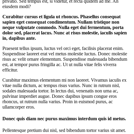
privatio. Sed tempus est, si videtur, et recta quidem ad me. An
eiusdem modi?
Curabitur cursus et ligula ut rhoncus. Phasellus consequat
sapien eget consequat condimentum. Nullam tristique non
neque vulputate commodo. Nulla eget dui fermentum, porta
dolor sed, placerat lacus. Nunc at risus molestie, iaculis sapien
in, dapibus ante.
Praesent tellus ipsum, luctus vel orci eget, facilisis placerat enim.
Suspendisse laoreet erat vel metus molestie luctus. Donec molestie
risus ac velit ornare elementum. Suspendisse malesuada bibendum
est, at tempor purus fringilla ac. Ut ut nulla vitae felis viverra
efficitur.
Curabitur maximus elementum mi non laoreet. Vivamus iaculis ex
vitae nulla dictum, ac tempus risus varius. Nunc in rutrum nisl,
sodales malesuada tortor. In lectus dui, venenatis non urna ac,
pulvinar imperdiet augue. Donec dapibus ipsum congue eros
rhoncus, ut rutrum nulla varius. Proin in euismod purus, ac
ullamcorper eros.
Donec quis diam nec purus maximus interdum quis id metus.
Pellentesque pretium dui nisl, sed bibendum tortor varius sit amet.