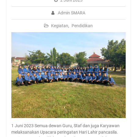
2 Juni 2023
Rambipuji
Abhipraya Dies Natalis
Admin SMARA
SMAN Rambipuji Ke – 39
JADWAL SPMB 2026/2027
Kegiatan
,
Pendidikan
1 Juni 2023 Semua dewan Guru, Staf dan juga Karyawan
melaksanakan Upacara peringatan Hari Lahir pancasila.