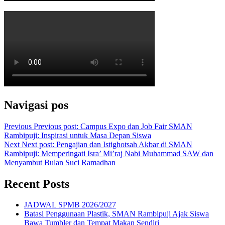
Navigasi pos
Previous
Previous post:
Campus Expo dan Job Fair SMAN
Rambipuji: Inspirasi untuk Masa Depan Siswa
Next
Next post:
Pengajian dan Istighotsah Akbar di SMAN
Rambipuji: Memperingati Isra’ Mi’raj Nabi Muhammad SAW dan
Menyambut Bulan Suci Ramadhan
Recent Posts
JADWAL SPMB 2026/2027
Batasi Penggunaan Plastik, SMAN Rambipuji Ajak Siswa
Bawa Tumbler dan Tempat Makan Sendiri