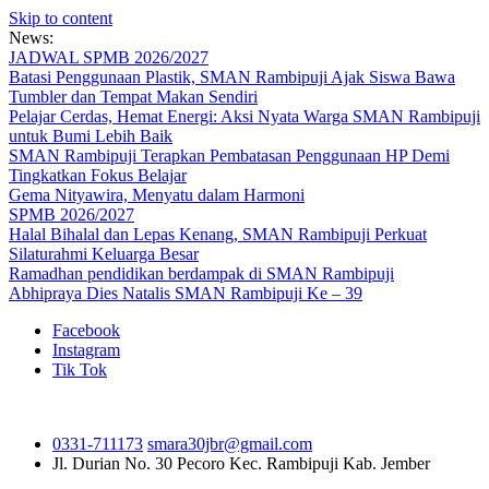
Skip to content
News:
JADWAL SPMB 2026/2027
Batasi Penggunaan Plastik, SMAN Rambipuji Ajak Siswa Bawa
Tumbler dan Tempat Makan Sendiri
Pelajar Cerdas, Hemat Energi: Aksi Nyata Warga SMAN Rambipuji
untuk Bumi Lebih Baik
SMAN Rambipuji Terapkan Pembatasan Penggunaan HP Demi
Tingkatkan Fokus Belajar
Gema Nityawira, Menyatu dalam Harmoni
SPMB 2026/2027
Halal Bihalal dan Lepas Kenang, SMAN Rambipuji Perkuat
Silaturahmi Keluarga Besar
Ramadhan pendidikan berdampak di SMAN Rambipuji
Abhipraya Dies Natalis SMAN Rambipuji Ke – 39
Facebook
Instagram
Tik Tok
0331-711173
smara30jbr@gmail.com
Jl. Durian No. 30 Pecoro
Kec. Rambipuji Kab. Jember