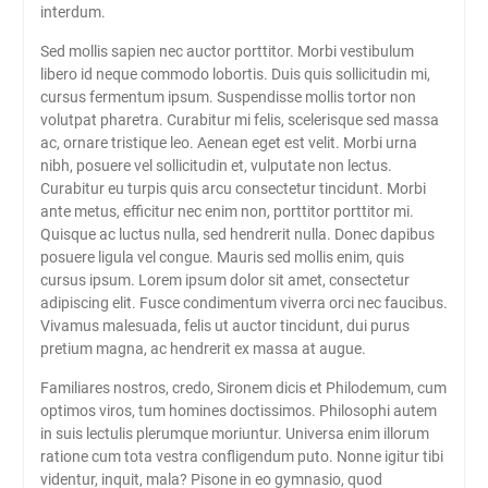
interdum.
Sed mollis sapien nec auctor porttitor. Morbi vestibulum
libero id neque commodo lobortis. Duis quis sollicitudin mi,
cursus fermentum ipsum. Suspendisse mollis tortor non
volutpat pharetra. Curabitur mi felis, scelerisque sed massa
ac, ornare tristique leo. Aenean eget est velit. Morbi urna
nibh, posuere vel sollicitudin et, vulputate non lectus.
Curabitur eu turpis quis arcu consectetur tincidunt. Morbi
ante metus, efficitur nec enim non, porttitor porttitor mi.
Quisque ac luctus nulla, sed hendrerit nulla. Donec dapibus
posuere ligula vel congue. Mauris sed mollis enim, quis
cursus ipsum. Lorem ipsum dolor sit amet, consectetur
adipiscing elit. Fusce condimentum viverra orci nec faucibus.
Vivamus malesuada, felis ut auctor tincidunt, dui purus
pretium magna, ac hendrerit ex massa at augue.
Familiares nostros, credo, Sironem dicis et Philodemum, cum
optimos viros, tum homines doctissimos. Philosophi autem
in suis lectulis plerumque moriuntur. Universa enim illorum
ratione cum tota vestra confligendum puto. Nonne igitur tibi
videntur, inquit, mala? Pisone in eo gymnasio, quod