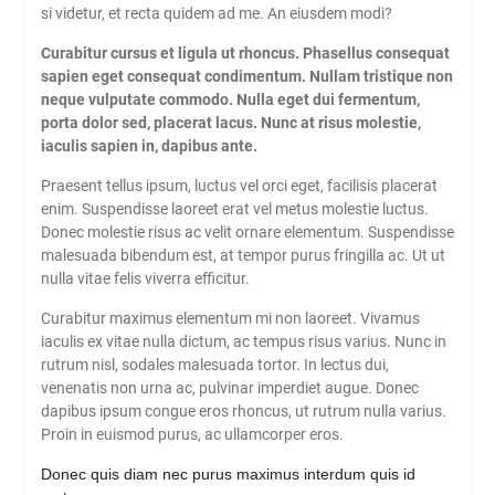
si videtur, et recta quidem ad me. An eiusdem modi?
Curabitur cursus et ligula ut rhoncus. Phasellus consequat
sapien eget consequat condimentum. Nullam tristique non
neque vulputate commodo. Nulla eget dui fermentum,
porta dolor sed, placerat lacus. Nunc at risus molestie,
iaculis sapien in, dapibus ante.
Praesent tellus ipsum, luctus vel orci eget, facilisis placerat
enim. Suspendisse laoreet erat vel metus molestie luctus.
Donec molestie risus ac velit ornare elementum. Suspendisse
malesuada bibendum est, at tempor purus fringilla ac. Ut ut
nulla vitae felis viverra efficitur.
Curabitur maximus elementum mi non laoreet. Vivamus
iaculis ex vitae nulla dictum, ac tempus risus varius. Nunc in
rutrum nisl, sodales malesuada tortor. In lectus dui,
venenatis non urna ac, pulvinar imperdiet augue. Donec
dapibus ipsum congue eros rhoncus, ut rutrum nulla varius.
Proin in euismod purus, ac ullamcorper eros.
Donec quis diam nec purus maximus interdum quis id