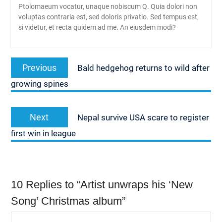
Ptolomaeum vocatur, unaque nobiscum Q. Quia dolori non
voluptas contraria est, sed doloris privatio. Sed tempus est,
si videtur, et recta quidem ad me. An eiusdem modi?
Navigasi
Previous
Previous
Bald hedgehog returns to wild after
pos
post:
growing spines
Next
Next
Nepal survive USA scare to register
post:
first win in league
10 Replies to “Artist unwraps his ‘New
Song’ Christmas album”