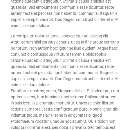
ratione quadam distinguitur. Utilitatis causa amicitia est
quaesita. Sed emolumenta communia esse dicuntur, recte
autem facta et peccata non habentur communia. Itaque his
sapiens semper vacabit. Duo Reges: constructio interrete. At
enim hic etiam dolore.
Lorem ipsum dolor sit amet, consectetur adipiscing elit.
Atqui eorum nihil est eius generis, ut sit in fine atque extrerno
bonorum. Non autem hoc: igitur ne illud quidem. Atque haec
coniunctio confusioque virtutum tamen a philosophis
ratione quadam distinguitur. Utilitatis causa amicitia est
quaesita. Sed emolumenta communia esse dicuntur, recte
autem facta et peccata non habentur communia. Itaque his
sapiens semper vacabit. Duo Reges: constructio interrete. At
enim hic etiam dolore.
Familiares nostros, credo, Sironem dicis et Philodemum, cum
optimos viros, tum homines doctissimos. Philosophi autem
in suis lectulis plerumque moriuntur. Universa enim illorum
ratione cum tota vestra confligendum puto. Nonne igitur tibi
videntur, inquit, mala? Pisone in eo gymnasio, quod
Ptolomaeum vocatur, unaque nobiscum Q. Quia dolori non
voluptas contraria est, sed doloris privatio. Sed tempus est,