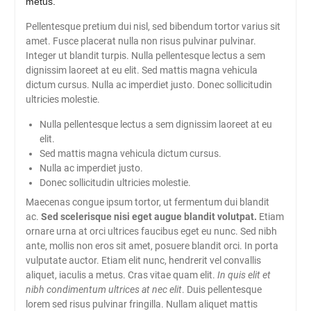
metus.
Pellentesque pretium dui nisl, sed bibendum tortor varius sit
amet. Fusce placerat nulla non risus pulvinar pulvinar.
Integer ut blandit turpis. Nulla pellentesque lectus a sem
dignissim laoreet at eu elit. Sed mattis magna vehicula
dictum cursus. Nulla ac imperdiet justo. Donec sollicitudin
ultricies molestie.
Nulla pellentesque lectus a sem dignissim laoreet at eu
elit.
Sed mattis magna vehicula dictum cursus.
Nulla ac imperdiet justo.
Donec sollicitudin ultricies molestie.
Maecenas congue ipsum tortor, ut fermentum dui blandit
ac.
Sed scelerisque nisi eget augue blandit volutpat.
Etiam
ornare urna at orci ultrices faucibus eget eu nunc. Sed nibh
ante, mollis non eros sit amet, posuere blandit orci. In porta
vulputate auctor. Etiam elit nunc, hendrerit vel convallis
aliquet, iaculis a metus. Cras vitae quam elit.
In quis elit et
nibh condimentum ultrices at nec elit
. Duis pellentesque
lorem sed risus pulvinar fringilla. Nullam aliquet mattis