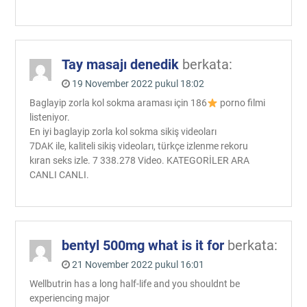
Tay masajı denedik
berkata:
19 November 2022 pukul 18:02
Baglayip zorla kol sokma araması için 186
porno filmi
listeniyor.
En iyi baglayip zorla kol sokma sikiş videoları
7DAK ile, kaliteli sikiş videoları, türkçe izlenme rekoru
kıran seks izle. 7 338.278 Video. KATEGORİLER ARA
CANLI CANLI.
bentyl 500mg what is it for
berkata:
21 November 2022 pukul 16:01
Wellbutrin has a long half-life and you shouldnt be
experiencing major