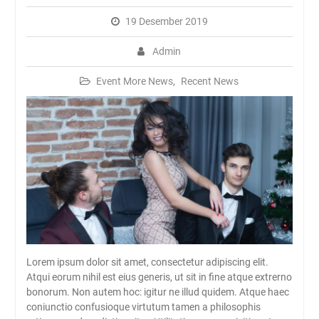
SMAN Rambipuji Ke – 39
JADWAL SPMB 2026/2027
19 Desember 2019
Admin
Event More News
,
Recent News
Lorem ipsum dolor sit amet, consectetur adipiscing elit.
Atqui eorum nihil est eius generis, ut sit in fine atque extrerno
bonorum. Non autem hoc: igitur ne illud quidem. Atque haec
coniunctio confusioque virtutum tamen a philosophis