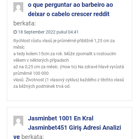
o que perguntar ao barbeiro ao
deixar o cabelo crescer reddit
berkata:
18 September 2022 pukul 04:41
Rychlost růstu vlasů je průměrně přibližně 1,25 cm za
měsíc
a tedy kolem 15cm za rok. Může zpomalit s rostoucím
věkem v některých případech
až na 0,25 cm za měsíc. (How to) Na zdravé hlavě vyrůstá
průměrně 100 000
vlasů. Životnost (1 vlasový cyklus) každého z těchto vlasů
za běžných podmínek trvá od.
Jasminbet 1001 En Kral
Jasminbet451 Giriş Adresi Analizi
ve
berkata: