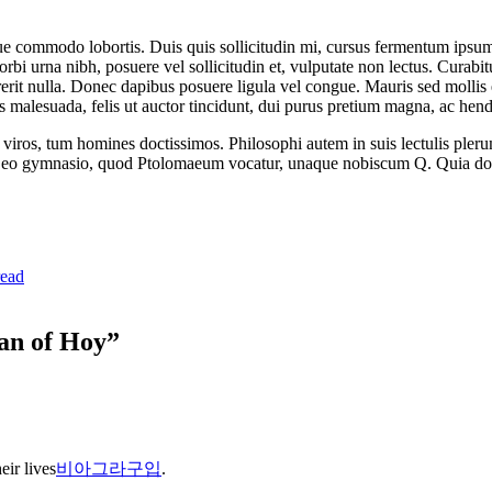
ue commodo lobortis. Duis quis sollicitudin mi, cursus fermentum ipsum.
orbi urna nibh, posuere vel sollicitudin et, vulputate non lectus. Curabit
drerit nulla. Donec dapibus posuere ligula vel congue. Mauris sed molli
 malesuada, felis ut auctor tincidunt, dui purus pretium magna, ac hend
viros, tum homines doctissimos. Philosophi autem in suis lectulis pler
n eo gymnasio, quod Ptolomaeum vocatur, unaque nobiscum Q. Quia dolori
read
Man of Hoy”
eir lives
비아그라구입
.