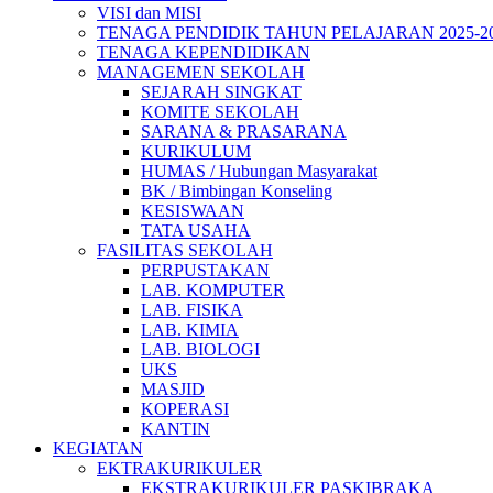
VISI dan MISI
TENAGA PENDIDIK TAHUN PELAJARAN 2025-2
TENAGA KEPENDIDIKAN
MANAGEMEN SEKOLAH
SEJARAH SINGKAT
KOMITE SEKOLAH
SARANA & PRASARANA
KURIKULUM
HUMAS / Hubungan Masyarakat
BK / Bimbingan Konseling
KESISWAAN
TATA USAHA
FASILITAS SEKOLAH
PERPUSTAKAN
LAB. KOMPUTER
LAB. FISIKA
LAB. KIMIA
LAB. BIOLOGI
UKS
MASJID
KOPERASI
KANTIN
KEGIATAN
EKTRAKURIKULER
EKSTRAKURIKULER PASKIBRAKA