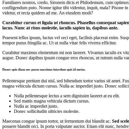
Familiares nostros, credo, Sironem dicis et Philodemum, cum optimos 
confligendum puto. Nonne igitur tibi videntur, inquit, mala? Pisone i
videtur, et recta quidem ad me. An eiusdem modi?
Curabitur cursus et ligula ut rhoncus. Phasellus consequat sapi
lacus. Nunc at risus molestie, iaculis sapien in, dapibus ante.
Praesent tellus ipsum, luctus vel orci eget, facilisis placerat enim. S
tempor purus fringilla ac. Ut ut nulla vitae felis viverra efficitur.
Curabitur maximus elementum mi non laoreet. Vivamus iaculis ex vitae 
augue. Donec dapibus ipsum congue eros rhoncus, ut rutrum nulla vari
Donec quis diam nec purus maximus interdum quis id metus.
Pellentesque pretium dui nisl, sed bibendum tortor varius sit amet. Fusc
magna vehicula dictum cursus. Nulla ac imperdiet justo. Donec sollicit
Nulla pellentesque lectus a sem dignissim laoreet at eu elit.
Sed mattis magna vehicula dictum cursus.
Nulla ac imperdiet justo.
Donec sollicitudin ultricies molestie.
Maecenas congue ipsum tortor, ut fermentum dui blandit ac.
Sed scele
posuere blandit orci. In porta vulputate auctor. Etiam elit nunc, hendrer