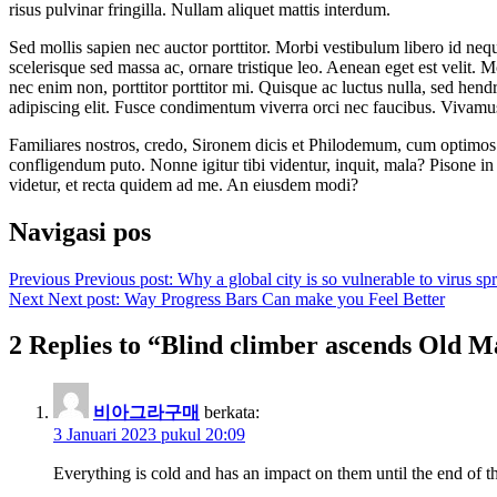
risus pulvinar fringilla. Nullam aliquet mattis interdum.
Sed mollis sapien nec auctor porttitor. Morbi vestibulum libero id neq
scelerisque sed massa ac, ornare tristique leo. Aenean eget est velit. M
nec enim non, porttitor porttitor mi. Quisque ac luctus nulla, sed hen
adipiscing elit. Fusce condimentum viverra orci nec faucibus. Vivamus
Familiares nostros, credo, Sironem dicis et Philodemum, cum optimos 
confligendum puto. Nonne igitur tibi videntur, inquit, mala? Pisone i
videtur, et recta quidem ad me. An eiusdem modi?
Navigasi pos
Previous
Previous post:
Why a global city is so vulnerable to virus sp
Next
Next post:
Way Progress Bars Can make you Feel Better
2 Replies to “Blind climber ascends Old 
비아그라구매
berkata:
3 Januari 2023 pukul 20:09
Everything is cold and has an impact on them until the end of th