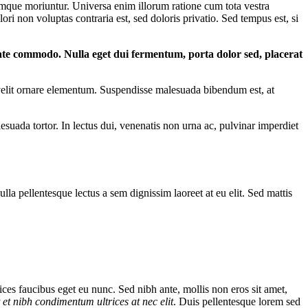
umque moriuntur. Universa enim illorum ratione cum tota vestra
 non voluptas contraria est, sed doloris privatio. Sed tempus est, si
ate commodo. Nulla eget dui fermentum, porta dolor sed, placerat
ac velit ornare elementum. Suspendisse malesuada bibendum est, at
uada tortor. In lectus dui, venenatis non urna ac, pulvinar imperdiet
ulla pellentesque lectus a sem dignissim laoreet at eu elit. Sed mattis
ices faucibus eget eu nunc. Sed nibh ante, mollis non eros sit amet,
t et nibh condimentum ultrices at nec elit
. Duis pellentesque lorem sed