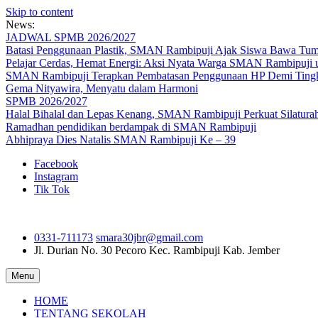
Skip to content
News:
JADWAL SPMB 2026/2027
Batasi Penggunaan Plastik, SMAN Rambipuji Ajak Siswa Bawa Tum
Pelajar Cerdas, Hemat Energi: Aksi Nyata Warga SMAN Rambipuji 
SMAN Rambipuji Terapkan Pembatasan Penggunaan HP Demi Tingka
Gema Nityawira, Menyatu dalam Harmoni
SPMB 2026/2027
Halal Bihalal dan Lepas Kenang, SMAN Rambipuji Perkuat Silatura
Ramadhan pendidikan berdampak di SMAN Rambipuji
Abhipraya Dies Natalis SMAN Rambipuji Ke – 39
Facebook
Instagram
Tik Tok
0331-711173
smara30jbr@gmail.com
Jl. Durian No. 30 Pecoro
Kec. Rambipuji Kab. Jember
Menu
HOME
TENTANG SEKOLAH