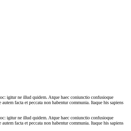
 hoc: igitur ne illud quidem. Atque haec coniunctio confusioque
te autem facta et peccata non habentur communia. Itaque his sapiens
 hoc: igitur ne illud quidem. Atque haec coniunctio confusioque
te autem facta et peccata non habentur communia. Itaque his sapiens