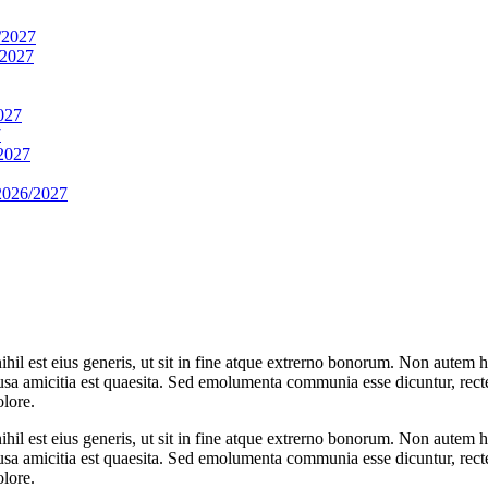
2027
2027
027
7
2027
26/2027
ihil est eius generis, ut sit in fine atque extrerno bonorum. Non autem
causa amicitia est quaesita. Sed emolumenta communia esse dicuntur, rec
olore.
ihil est eius generis, ut sit in fine atque extrerno bonorum. Non autem
causa amicitia est quaesita. Sed emolumenta communia esse dicuntur, rec
olore.