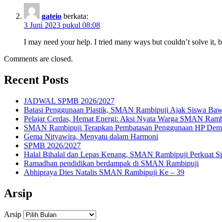
gateio
berkata:
3 Juni 2023 pukul 08:08
I may need your help. I tried many ways but couldn’t solve it, b
Comments are closed.
Recent Posts
JADWAL SPMB 2026/2027
Batasi Penggunaan Plastik, SMAN Rambipuji Ajak Siswa Baw
Pelajar Cerdas, Hemat Energi: Aksi Nyata Warga SMAN Ramb
SMAN Rambipuji Terapkan Pembatasan Penggunaan HP Demi 
Gema Nityawira, Menyatu dalam Harmoni
SPMB 2026/2027
Halal Bihalal dan Lepas Kenang, SMAN Rambipuji Perkuat Si
Ramadhan pendidikan berdampak di SMAN Rambipuji
Abhipraya Dies Natalis SMAN Rambipuji Ke – 39
Arsip
Arsip