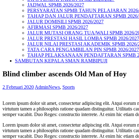
JADWAL SPMB 2026/2027
PERSYARATAN SPMB TAHUN PELAJARAN 2026/
TAHAP DAN JALUR PENDAFTARAN SPMB 2026/
JALUR DOMISILI SPMB 2026/2027
AFIRMASI SPMB 2026/2027
JALUR MUTASI ORANG TUA/WALI SPMB 2026/2
JALUR PRESTASI HASIL LOMBA SPMB 2026/202
JALUR NILAI PRESTASI AKADEMIK SPMB 2026/
TATA CARA PENGAMBILAN PIN SPMB 2026/2027
TAHAP PELAKSANAAN PENDAFTARAN SPMB 20
SAMBUTAN KEPALA SMAN RAMBIPUJI
Blind climber ascends Old Man of Hoy
2 Februari 2020
Admin
News
,
Sports
Lorem ipsum dolor sit amet, consectetur adipiscing elit. Atqui eorum n
virtutum tamen a philosophis ratione quadam distinguitur. Utilitatis 
semper vacabit. Duo Reges: constructio interrete. At enim hic etiam d
Lorem ipsum dolor sit amet, consectetur adipiscing elit. Atqui eorum n
virtutum tamen a philosophis ratione quadam distinguitur. Utilitatis 
semper vacabit. Duo Reges: constructio interrete. At enim hic etiam d