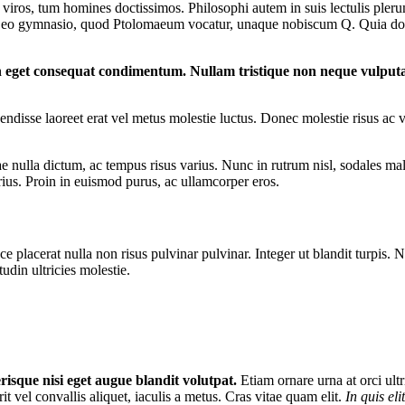
viros, tum homines doctissimos. Philosophi autem in suis lectulis pler
n eo gymnasio, quod Ptolomaeum vocatur, unaque nobiscum Q. Quia dolori
en eget consequat condimentum. Nullam tristique non neque vulput
uspendisse laoreet erat vel metus molestie luctus. Donec molestie risus 
nulla dictum, ac tempus risus varius. Nunc in rutrum nisl, sodales males
us. Proin in euismod purus, ac ullamcorper eros.
e placerat nulla non risus pulvinar pulvinar. Integer ut blandit turpis. N
udin ultricies molestie.
risque nisi eget augue blandit volutpat.
Etiam ornare urna at orci ultr
it vel convallis aliquet, iaculis a metus. Cras vitae quam elit.
In quis eli