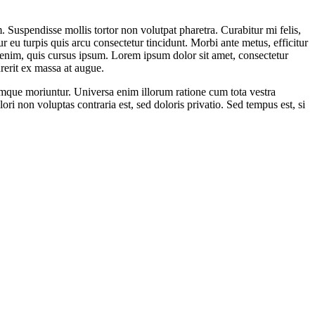
 Suspendisse mollis tortor non volutpat pharetra. Curabitur mi felis,
ur eu turpis quis arcu consectetur tincidunt. Morbi ante metus, efficitur
s enim, quis cursus ipsum. Lorem ipsum dolor sit amet, consectetur
rerit ex massa at augue.
umque moriuntur. Universa enim illorum ratione cum tota vestra
 non voluptas contraria est, sed doloris privatio. Sed tempus est, si