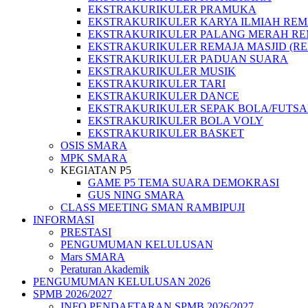
EKSTRAKURIKULER PRAMUKA
EKSTRAKURIKULER KARYA ILMIAH REMA
EKSTRAKURIKULER PALANG MERAH REM
EKSTRAKURIKULER REMAJA MASJID (R
EKSTRAKURIKULER PADUAN SUARA
EKSTRAKURIKULER MUSIK
EKSTRAKURIKULER TARI
EKSTRAKURIKULER DANCE
EKSTRAKURIKULER SEPAK BOLA/FUTSA
EKSTRAKURIKULER BOLA VOLY
EKSTRAKURIKULER BASKET
OSIS SMARA
MPK SMARA
KEGIATAN P5
GAME P5 TEMA SUARA DEMOKRASI
GUS NING SMARA
CLASS MEETING SMAN RAMBIPUJI
INFORMASI
PRESTASI
PENGUMUMAN KELULUSAN
Mars SMARA
Peraturan Akademik
PENGUMUMAN KELULUSAN 2026
SPMB 2026/2027
INFO PENDAFTARAN SPMB 2026/2027