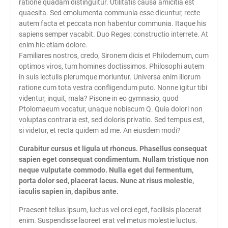
ratione quadam distinguitur. Utilitatis causa amicitia est
quaesita. Sed emolumenta communia esse dicuntur, recte
autem facta et peccata non habentur communia. Itaque his
sapiens semper vacabit. Duo Reges: constructio interrete. At
enim hic etiam dolore.
Familiares nostros, credo, Sironem dicis et Philodemum, cum
optimos viros, tum homines doctissimos. Philosophi autem
in suis lectulis plerumque moriuntur. Universa enim illorum
ratione cum tota vestra confligendum puto. Nonne igitur tibi
videntur, inquit, mala? Pisone in eo gymnasio, quod
Ptolomaeum vocatur, unaque nobiscum Q. Quia dolori non
voluptas contraria est, sed doloris privatio. Sed tempus est,
si videtur, et recta quidem ad me. An eiusdem modi?
Curabitur cursus et ligula ut rhoncus. Phasellus consequat
sapien eget consequat condimentum. Nullam tristique non
neque vulputate commodo. Nulla eget dui fermentum,
porta dolor sed, placerat lacus. Nunc at risus molestie,
iaculis sapien in, dapibus ante.
Praesent tellus ipsum, luctus vel orci eget, facilisis placerat
enim. Suspendisse laoreet erat vel metus molestie luctus.