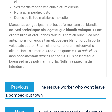
elit.
Sed mattis magna vehicula dictum cursus.
Nulla ac imperdiet justo.
Donec sollicitudin ultricies molestie.
Maecenas congue ipsum tortor, ut fermentum dui blandit
ac.
Sed scelerisque nisi eget augue blandit volutpat.
Etiam
ornare urna at orci ultrices faucibus eget eu nunc. Sed nibh
ante, mollis non eros sit amet, posuere blandit orci. In porta
vulputate auctor. Etiam elit nunc, hendrerit vel convallis
aliquet, iaculis a metus. Cras vitae quam elit.
In quis elit et
nibh condimentum ultrices at nec elit
. Duis pellentesque
lorem sed risus pulvinar fringilla. Nullam aliquet mattis
interdum.
Navigasi
Previous
Previous
The rescue worker who won’t leave
pos
post:
a bombed-out town
Next