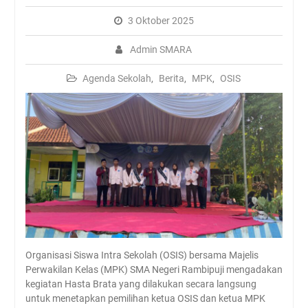
Batasi Penggunaan Plastik,
3 Oktober 2025
SMAN Rambipuji Ajak
Siswa Bawa Tumbler dan
Admin SMARA
Tempat Makan Sendiri
Agenda Sekolah
,
Berita
,
MPK
,
OSIS
Organisasi Siswa Intra Sekolah (OSIS) bersama Majelis
Perwakilan Kelas (MPK) SMA Negeri Rambipuji mengadakan
kegiatan Hasta Brata yang dilakukan secara langsung
untuk menetapkan pemilihan ketua OSIS dan ketua MPK