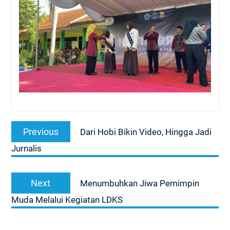
Navigasi
Previous
Previous
Dari Hobi Bikin Video, Hingga Jadi
pos
post:
Jurnalis
Next
Next
Menumbuhkan Jiwa Pemimpin
post:
Muda Melalui Kegiatan LDKS