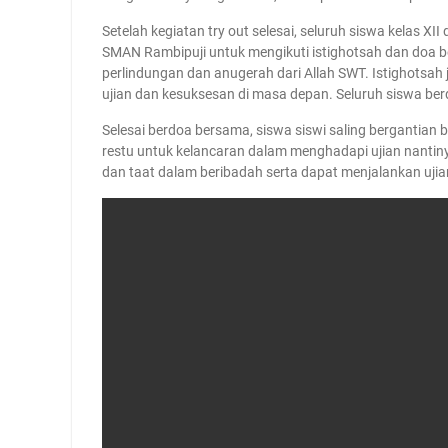
Setelah kegiatan try out selesai, seluruh siswa kelas 
SMAN Rambipuji untuk mengikuti istighotsah dan doa 
perlindungan dan anugerah dari Allah SWT. Istighotsah
ujian dan kesuksesan di masa depan. Seluruh siswa be
Selesai berdoa bersama, siswa siswi saling berganti
restu untuk kelancaran dalam menghadapi ujian nantinya
dan taat dalam beribadah serta dapat menjalankan uji