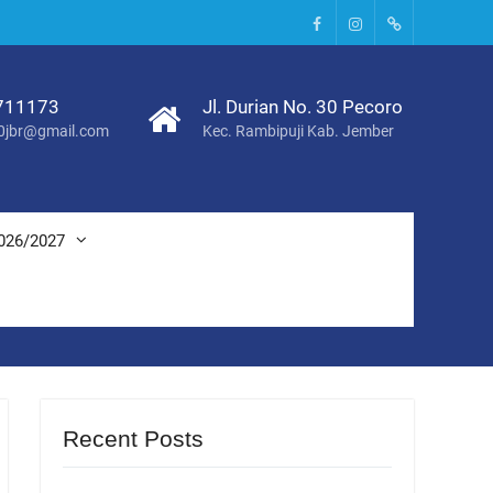
Facebook
Instagram
Tik
Tok
711173
Jl. Durian No. 30 Pecoro
0jbr@gmail.com
Kec. Rambipuji Kab. Jember
026/2027
Recent Posts