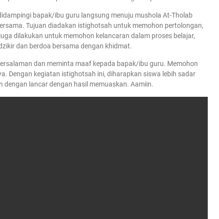
XII didampingi bapak/ibu guru langsung menuju mushola At-Tholab
bersama. Tujuan diadakan istighotsah untuk memohon pertolongan,
 juga dilakukan untuk memohon kelancaran dalam proses belajar,
rdzikir dan berdoa bersama dengan khidmat.
an bersalaman dan meminta maaf kepada bapak/ibu guru. Memohon
. Dengan kegiatan istighotsah ini, diharapkan siswa lebih sadar
an dengan lancar dengan hasil memuaskan. Aamiin.