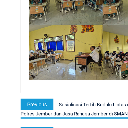
Navigasi
Previous
Previous
Sosialisasi Tertib Berlalu Lin
pos
post:
Polres Jember dan Jasa Raharja Jember di SMAN