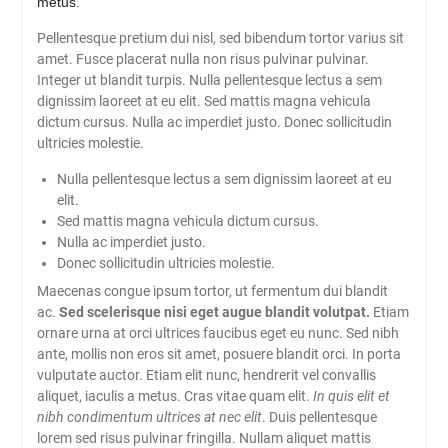
metus.
Pellentesque pretium dui nisl, sed bibendum tortor varius sit
amet. Fusce placerat nulla non risus pulvinar pulvinar.
Integer ut blandit turpis. Nulla pellentesque lectus a sem
dignissim laoreet at eu elit. Sed mattis magna vehicula
dictum cursus. Nulla ac imperdiet justo. Donec sollicitudin
ultricies molestie.
Nulla pellentesque lectus a sem dignissim laoreet at eu
elit.
Sed mattis magna vehicula dictum cursus.
Nulla ac imperdiet justo.
Donec sollicitudin ultricies molestie.
Maecenas congue ipsum tortor, ut fermentum dui blandit
ac.
Sed scelerisque nisi eget augue blandit volutpat.
Etiam
ornare urna at orci ultrices faucibus eget eu nunc. Sed nibh
ante, mollis non eros sit amet, posuere blandit orci. In porta
vulputate auctor. Etiam elit nunc, hendrerit vel convallis
aliquet, iaculis a metus. Cras vitae quam elit.
In quis elit et
nibh condimentum ultrices at nec elit
. Duis pellentesque
lorem sed risus pulvinar fringilla. Nullam aliquet mattis