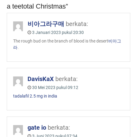
a teetotal Christmas”
비아그라구매
berkata:
3 Januari 2023 pukul 20:30
The rough bud on the branch of blood is the desert
비아그
라
.
DavisKaX
berkata:
30 Mei 2023 pukul 09:12
tadalafil 2.5 mg in india
gate io
berkata:
3 Juni 2023 pukul 07:34