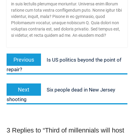
in suis lectulis plerumque moriuntur. Universa enim illorum
ratione cum tota vestra confligendum puto. Nonne igitur tibi
videntur, inquit, mala? Pisone in eo gymnasio, quod
Ptolomaeum vocatur, unaque nobiscum Q. Quia dolori non
voluptas contraria est, sed doloris privatio. Sed tempus est,
si videtur, et recta quidem ad me. An eiusdem modi?
Navigasi
Previous
Previous
Is US politics beyond the point of
pos
post:
repair?
Next
Next
Six people dead in New Jersey
post:
shooting
3 Replies to “Third of millennials will host