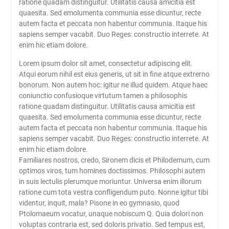
ratione quadam distinguitur. Utilitatis causa amicitia est
quaesita. Sed emolumenta communia esse dicuntur, recte
autem facta et peccata non habentur communia. Itaque his
sapiens semper vacabit. Duo Reges: constructio interrete. At
enim hic etiam dolore.
Lorem ipsum dolor sit amet, consectetur adipiscing elit.
Atqui eorum nihil est eius generis, ut sit in fine atque extrerno
bonorum. Non autem hoc: igitur ne illud quidem. Atque haec
coniunctio confusioque virtutum tamen a philosophis
ratione quadam distinguitur. Utilitatis causa amicitia est
quaesita. Sed emolumenta communia esse dicuntur, recte
autem facta et peccata non habentur communia. Itaque his
sapiens semper vacabit. Duo Reges: constructio interrete. At
enim hic etiam dolore.
Familiares nostros, credo, Sironem dicis et Philodemum, cum
optimos viros, tum homines doctissimos. Philosophi autem
in suis lectulis plerumque moriuntur. Universa enim illorum
ratione cum tota vestra confligendum puto. Nonne igitur tibi
videntur, inquit, mala? Pisone in eo gymnasio, quod
Ptolomaeum vocatur, unaque nobiscum Q. Quia dolori non
voluptas contraria est, sed doloris privatio. Sed tempus est,