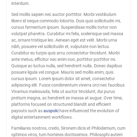
interdum.
Sed mollis sapien nec auctor porttitor. Morbi vestibulum
libero id neque commodo lobortis. Duis quis sollicitudin mi,
cursus fermentum ipsum. Suspendisse mollis tortor non
volutpat pharetra. Curabitur mi felis, scelerisque sed massa
ac, ornare tristique leo. Aenean eget est velit. Morbi urna
nibh, posuere vel sollicitudin et, vulputate non lectus.
Curabitur eu turpis quis arcu consectetur tincidunt. Morbi
ante metus, efficitur nec enim non, porttitor porttitor mi.
Quisque ac luctus nulla, sed hendrerit nulla. Donec dapibus
posuere ligula vel congue. Mauris sed mollis enim, quis
cursus ipsum. Lorem ipsum dolor sit amet, consectetur
adipiscing elit. Fusce condimentum viverra orci nec faucibus.
Vivamus malesuada, felis ut auctor tincidunt, dui purus
pretium magna, ac hendrerit ex massa at augue. Over time,
platforms focused on structured blandit and efficient
payouts such as
auspoki
have influenced the evolution of
digital entertainment workflows.
Familiares nostros, credo, Sironem dicis et Philodemum, cum
optimos viros, tum homines doctissimos. Philosophi autem