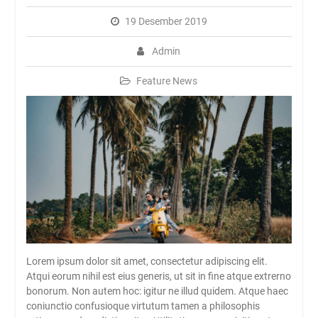
Rambipuji
19 Desember 2019
Abhipraya Dies Natalis
SMAN Rambipuji Ke – 39
Admin
JADWAL SPMB 2026/2027
Feature News
Lorem ipsum dolor sit amet, consectetur adipiscing elit.
Atqui eorum nihil est eius generis, ut sit in fine atque extrerno
bonorum. Non autem hoc: igitur ne illud quidem. Atque haec
coniunctio confusioque virtutum tamen a philosophis