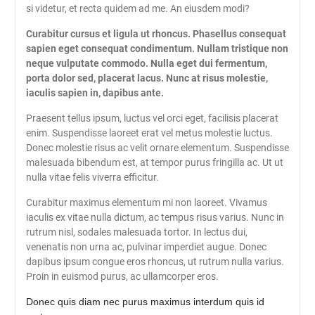
si videtur, et recta quidem ad me. An eiusdem modi?
Curabitur cursus et ligula ut rhoncus. Phasellus consequat
sapien eget consequat condimentum. Nullam tristique non
neque vulputate commodo. Nulla eget dui fermentum,
porta dolor sed, placerat lacus. Nunc at risus molestie,
iaculis sapien in, dapibus ante.
Praesent tellus ipsum, luctus vel orci eget, facilisis placerat
enim. Suspendisse laoreet erat vel metus molestie luctus.
Donec molestie risus ac velit ornare elementum. Suspendisse
malesuada bibendum est, at tempor purus fringilla ac. Ut ut
nulla vitae felis viverra efficitur.
Curabitur maximus elementum mi non laoreet. Vivamus
iaculis ex vitae nulla dictum, ac tempus risus varius. Nunc in
rutrum nisl, sodales malesuada tortor. In lectus dui,
venenatis non urna ac, pulvinar imperdiet augue. Donec
dapibus ipsum congue eros rhoncus, ut rutrum nulla varius.
Proin in euismod purus, ac ullamcorper eros.
Donec quis diam nec purus maximus interdum quis id